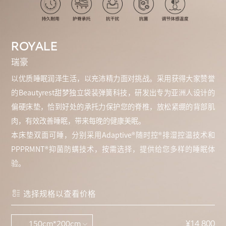
ROYALE
瑞豪
以优质睡眠润泽生活，以充沛精力面对挑战。采用获得大家赞誉
的Beautyrest甜梦独立袋装弹簧科技，研发出专为亚洲人设计的
偏硬床垫，恰到好处的承托力保护您的脊椎，放松紧绷的背部肌
肉，有效改善睡眠，带来每晚的健康美眠。
本床垫双面可睡，分别采用Adaptive®随时控®排湿控温技术和
PPPRMNT®抑菌防螨技术，按需选择，提供给您多样的睡眠体
验。
选择规格以查看价格
¥14,800