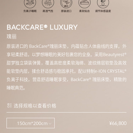
BACKCARE® LUXURY
瑰丽
原装进口的 BackCare®瑰丽床垫，内蕴贴合人体曲线的支撑，外
享轻柔舒适，以梦想睡眠的美好包裹您的全身。采用Beautyrest®
甜梦独立袋装弹簧，覆盖高密度柔软海绵、波纹绵层软垫及高效
能软垫内层，揉合舒适感与稳固承托，配以特制e-ION CRYSTAL®
负离子科技，营造舒适睡眠享受，BackCare® 瑰丽床垫，精致的
睡眠典范。
选择规格以查看价格
¥66,800