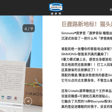
巨鹿路新地标！猫头
4 / 9
Simmons®席梦思「源梦奇际·睡
沉浸式体验了一把什么叫「梦想美
谁能拒绝一张懂你的智能电动床呢
SIMMONS+智能系列真的赢麻了！
0重力模式躺上去，感觉全身都放松
而且他居然还能按摩！！打工人回
这直接省的去按摩店了！！！
搭配的璨星/繁星床垫使用的都是Simm
它可以点对点支撑身体，不管怎么
还有Cristallo源萃睡枕这个王炸单品
双面双睡感+可调枕芯真的很贴心
它融合了天然的16种Biocryst
真的是促进睡眠的好搭子，妥妥的