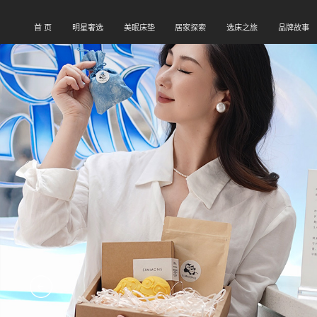
首 页
明星奢选
美眠床垫
居家探索
选床之旅
品牌故事