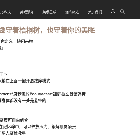
核心科技
美眠服务
美眠星球
酒店甄选
关于我们
鹰守着梧桐树，也守着你的美眠
眠由你定义」快闪来啦
眠」
？
了～
家躺在上面一键开启按摩模式
ons®席梦思的Beautyreast®甜梦独立袋装弹簧
躺身体都没有一处是悬空的
，高度可自由组合
al粉末在记忆绵中，可以释放压力、缓解肌肉紧张
职场人颈椎救星