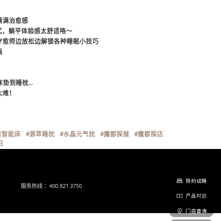
满满治愈感
模式，躺平体验感太舒适咯～
疗愈师边放松边解锁各种睡眠小技巧
画
从床垫到睡枕…
大难！
梦思智能床
#源萃睡枕
#水晶元气枕
#魔都探展
#魔都探店
日
服务热线 ：400 821 3750