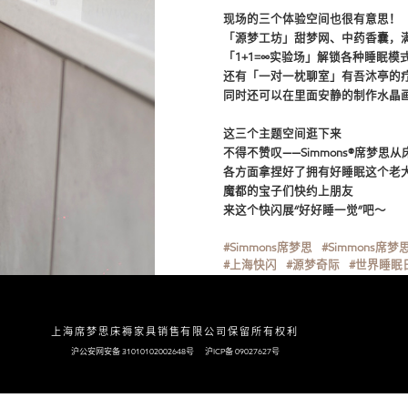
现场的三个体验空间也很有意思！
「源梦工坊」甜梦网、中药香囊，
「1+1=∞实验场」解锁各种睡眠
还有「一对一枕聊室」有吾沐亭的
同时还可以在里面安静的制作水晶
这三个主题空间逛下来
不得不赞叹——Simmons®席梦思
各方面拿捏好了拥有好睡眠这个老
魔都的宝子们快约上朋友
来这个快闪展“好好睡一觉”吧～
#Simmons席梦思
#Simmons席
#上海快闪
#源梦奇际
#世界睡眠
上海席梦思床褥家具销售有限公司保留所有权利
沪公安网安备 31010102002648号
沪ICP备 09027627号