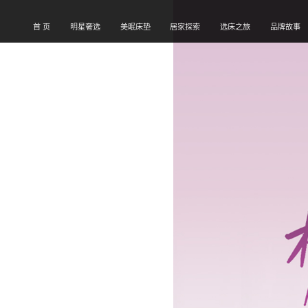
首 页
明星奢选
美眠床垫
居家探索
选床之旅
品牌故事